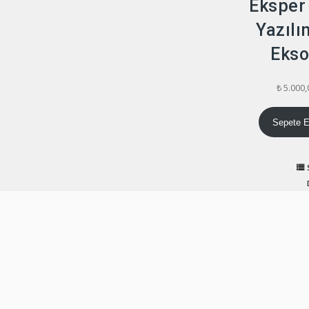
Eksper
Yazılı
Ekso
₺
5.000,
Sepete E