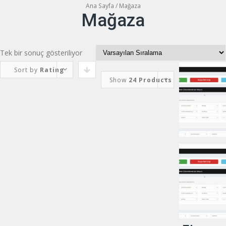
İçeriğe
Ana Sayfa
/ Mağaza
Mağaza
geç
Tek bir sonuç gösteriliyor
Sort by
Rating
Show
24 Products