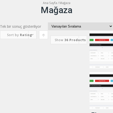
İçeriğe
Ana Sayfa
/ Mağaza
Mağaza
geç
Tek bir sonuç gösteriliyor
Sort by
Rating
Show
36 Products