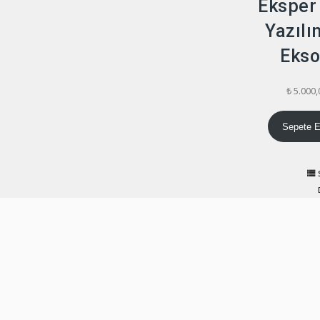
Eksper
Yazılı
Ekso
₺
5.000,
Sepete E