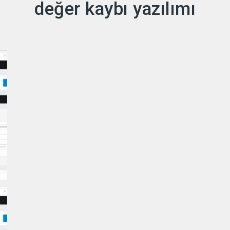
değer kaybı yazılımı
İçeriğe
geç