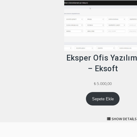
Eksper Ofis Yazılım
– Eksoft
₺
5.000,00
Sepete Ekle
SHOW DETAILS