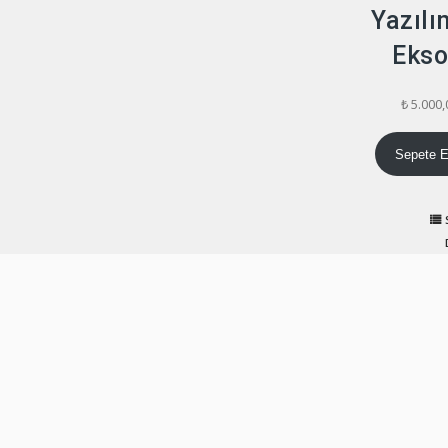
Yazılı
Ekso
₺
5.000,
Sepete E