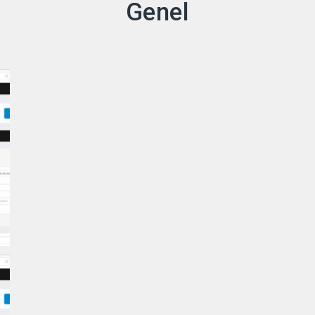
Genel
İçeriğe
geç