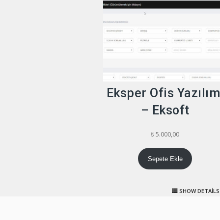
Eksper Ofis Yazılım
– Eksoft
₺
5.000,00
Sepete Ekle
SHOW DETAILS